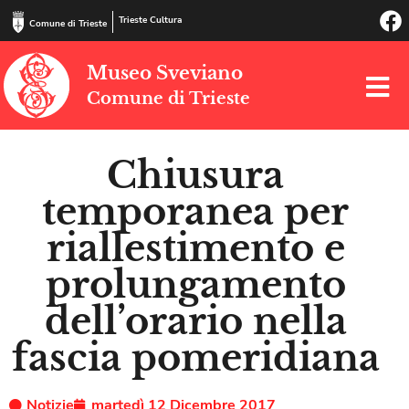
Trieste Cultura
Comune di Trieste
Museo Sveviano
Comune di Trieste
Chiusura
temporanea per
riallestimento e
prolungamento
dell’orario nella
fascia pomeridiana
Notizie
martedì 12 Dicembre 2017