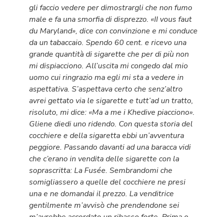
gli faccio vedere per dimostrargli che non fumo
male e fa una smorfia di disprezzo. «II vous faut
du Maryland», dice con convinzione e mi conduce
da un tabaccaio. Spendo 60 cent. e ricevo una
grande quantità di sigarette che per di più non
mi dispiacciono. All’uscita mi congedo dal mio
uomo cui ringrazio ma egli mi sta a vedere in
aspettativa. S’aspettava certo che senz’altro
avrei gettato via le sigarette e tutt’ad un tratto,
risoluto, mi dice: «Ma a me i Khedive piacciono».
Gliene diedi uno ridendo. Con questa storia del
cocchiere e della sigaretta ebbi un’avventura
peggiore. Passando davanti ad una baracca vidi
che c’erano in vendita delle sigarette con la
soprascritta: La Fusée. Sembrandomi che
somigliassero a quelle del cocchiere ne presi
una e ne domandai il prezzo. La venditrice
gentilmente m’avvisò che prendendone sei
m’avrebbe accordato un ribasso forte. Prima o