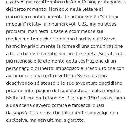
il
refrain
più caratteristico di Zeno Cosini, protagonista
del terzo romanzo. Non solo nelle lettere si
rincorrono continuamente le promesse e i “solenni
impegni” relativi a innumerevoli U.S., ma gli stessi
proclami, manifesti,
ukase
e scommesse sul
medesimo tema che riempiono l’archivio di Svevo
hanno invariabilmente la forma di una comunicazione
a terzi che ne dovrebbe sancire la serietà. Si tratta del
più riconoscibile elemento della costruzione di un
personaggio di inetto, impacciato e irresoluto che con
autoironia e una certa civetteria Svevo elabora
descrivendo sé stesso e le sue avventure quotidiane
proprio nelle pagine del suo epistolario alla moglie.
Nella lettera da Tolone del 1 giugno 1901 assistiamo
a una scena davvero comica e farsesca, quasi
da
slapstick comedy
, che fatalmente coinvolge una
esplosiva, ma non ultima, sigaretta.