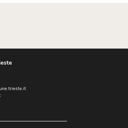
ieste
ne.trieste.it
t