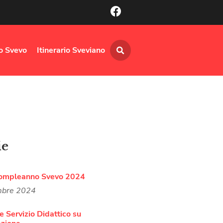
lo Svevo
Itinerario Sveviano
ie
ompleanno Svevo 2024
mbre 2024
e Servizio Didattico su