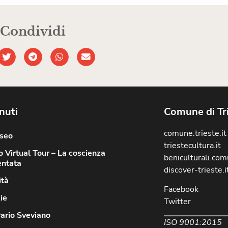
Condividi
nuti
Comune di Tr
comune.trieste.it
useo
triestecultura.it
 Virtual Tour – La coscienza
beniculturali.comu
ntata
discover-trieste.i
ità
Facebook
ie
Twitter
rario Sveviano
ISO 9001:2015