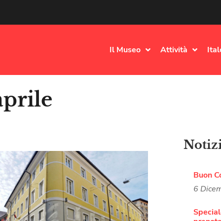
Il Museo
Attività
Ita
aprile
Notiz
Buon C
6 Dice
Special