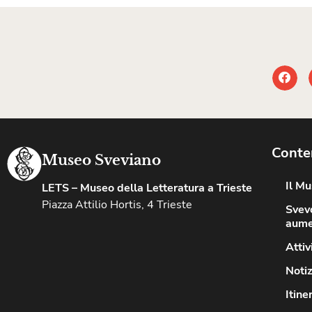
Conte
Museo Sveviano
Il M
LETS – Museo della Letteratura a Trieste
Piazza Attilio Hortis, 4 Trieste
Svevo
aume
Attiv
Notiz
Itine