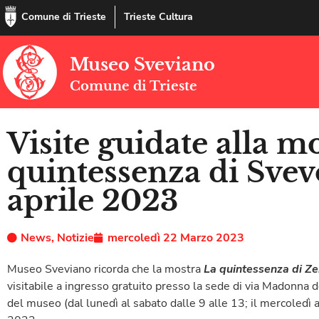
Comune di Trieste
Trieste Cultura
Museo Sveviano
Comune di Trieste
Visite guidate alla m
quintessenza di Sve
aprile 2023
News
,
Notizie
mercoledì 22 Marzo 2023
Museo Sveviano ricorda che la mostra
La quintessenza di Ze
visitabile a ingresso gratuito presso la sede di via Madonna d
del museo (dal lunedì al sabato dalle 9 alle 13; il mercoledì 