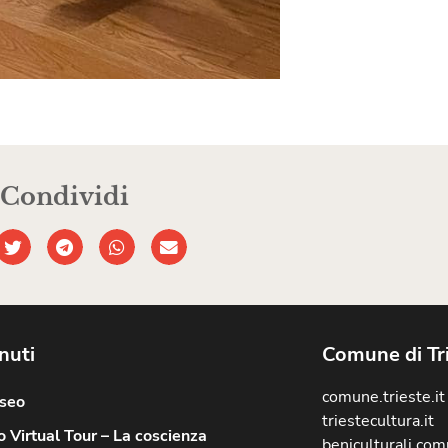
Condividi
nuti
Comune di Tr
comune.trieste.it
useo
triestecultura.it
 Virtual Tour – La coscienza
beniculturali.comu