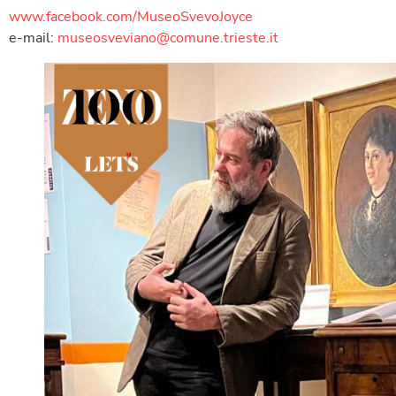
www.facebook.com/MuseoSvevoJoyce
e-mail:
museosveviano@comune.trieste.it