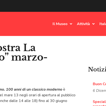
Il Museo
Attività
Ita
ostra La
vo” marzo-
Notiz
Buon C
no. 100 anni di un classico moderno
è
6 Dice
el mare 13 negli orari di apertura al pubblico
anche dalle 14 alle 18) fino al 30 giugno
Special