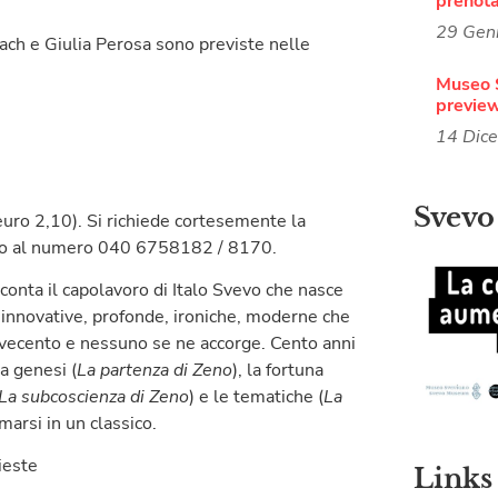
prenot
29 Gen
pach e Giulia Perosa sono previste nelle
Museo 
previe
14 Dic
Svevo
 euro 2,10). Si richiede cortesemente la
o al numero 040 6758182 / 8170.
cconta il capolavoro di Italo Svevo che nasce
 innovative, profonde, ironiche, moderne che
Novecento e nessuno se ne accorge. Cento anni
a genesi (
La partenza di Zeno
), la fortuna
La subcoscienza di Zeno
) e le tematiche (
La
arsi in un classico.
ieste
Links