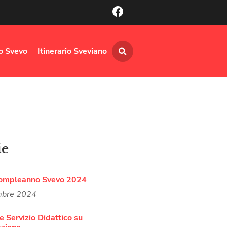
lo Svevo
Itinerario Sveviano
ie
ompleanno Svevo 2024
mbre 2024
e Servizio Didattico su