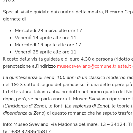
2023.
Speciali visite guidate dai curatori della mostra, Riccardo Ce
giornate di
Mercoledì 29 marzo alle ore 17
Venerdì 14 aprile alle ore 11
Mercoledì 19 aprile alle ore 17
Venerdì 28 aprile alle ore 11
Il costo della visita guidata è di euro 4,30 a persona (ridotto
prenotazione all’indirizzo
museosveviano@comune.trieste.it
La quintessenza di Zeno. 100 anni di un classico moderno
ra
nel 1923 sotto il segno del paradosso: è una delle opere più
la letteratura italiana abbia prodotto nel primo quarto del 
dopo, però, se ne parla ancora. Il Museo Sveviano ripercorre l
(
L’incidenza di Zeno
), le fonti (
La sapienza di Zeno
), le teorie (
dipendenza di Zeno
) di questo romanzo che ha saputo trasform
Info: Museo Sveviano, via Madonna del mare, 13 – 34124, Tr
tel: +39 3288645817