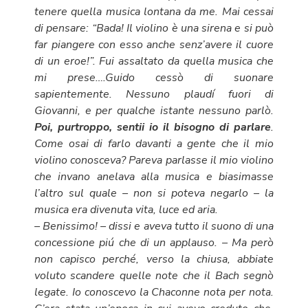
tenere quella musica lontana da me. Mai cessai
di pensare: “Bada! Il violino è una sirena e si può
far piangere con esso anche senz’avere il cuore
di un eroe!”. Fui assaltato da quella musica che
mi prese….Guido cessò di suonare
sapientemente. Nessuno plaudí fuori di
Giovanni, e per qualche istante nessuno parlò.
Poi, purtroppo, sentii io il bisogno di parlare
.
Come osai di farlo davanti a gente che il mio
violino conosceva? Pareva parlasse il mio violino
che invano anelava alla musica e biasimasse
l’altro sul quale – non si poteva negarlo – la
musica era divenuta vita, luce ed aria.
– Benissimo! – dissi e aveva tutto il suono di una
concessione piú che di un applauso. – Ma però
non capisco perché, verso la chiusa, abbiate
voluto scandere quelle note che il Bach segnò
legate.
Io conoscevo la Chaconne nota per nota.