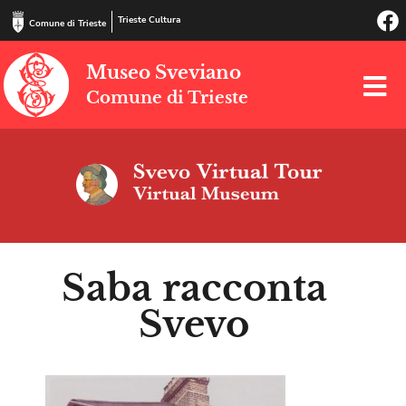
Trieste Cultura
Comune di Trieste
Museo Sveviano
Comune di Trieste
Saba racconta
Svevo