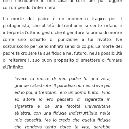
farsi rinchiudere in una casa di cura, per poi fuggire
corrompendo l’infermiera.
La morte del padre è un momento tragico per il
protagonista, che all’età di trent’anni si sente orfano e
interpreta l’ultimo gesto che il genitore fa prima di morire
come uno schiaffo di punizione a lui rivolto. Ne
scaturiscono per Zeno infiniti sensi di colpa. La morte del
padre fa crollare la sua fiducia nel futuro, nella possibilità
di reiterare il suo buon
proposito
di smettere di fumare
all’infinito:
Invece la morte di mio padre fu una vera,
grande catastrofe. Il paradiso non esisteva più
ed io poi, a trentanni, ero un uomo finito…Fino
ad allora io ero passato di sigaretta in
sigaretta e da una facoltà universitaria
all’altra, con una fiducia indistruttibile nelle
mie capacità. Ma io credo che quella fiducia
che rendeva tanto dolce la vita, sarebbe